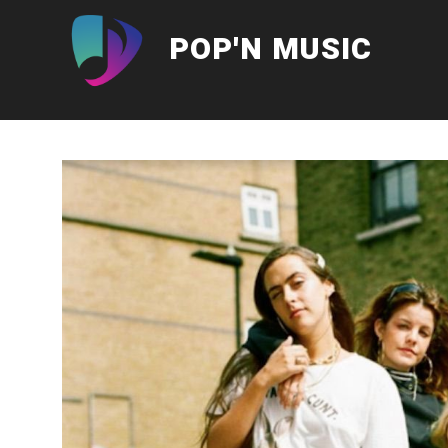
Aller
au
POP'N MUSIC
contenu