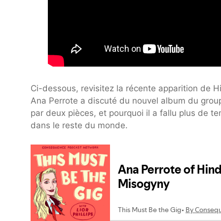
Ci-dessous, revisitez la récente apparition de 
Ana Perrote a discuté du nouvel album du group
par deux pièces, et pourquoi il a fallu plus de 
dans le reste du monde.