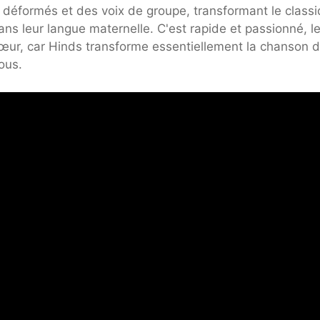
 déformés et des voix de groupe, transformant le class
ns leur langue maternelle. C'est rapide et passionné, l
cœur, car Hinds transforme essentiellement la chanson 
ous.