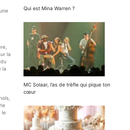
Qui est Mina Warren ?
 une
re,
ur la
ndu
 la
MC Solaar, l’as de trèfle qui pique ton
cœur
nols,
The
 le