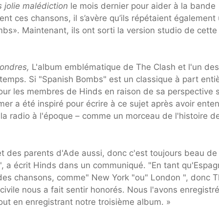
s jolie malédiction
le mois dernier pour aider à la bande
ient ces chansons, il s’avère qu’ils répétaient également
». Maintenant, ils ont sorti la version studio de cette
Londres,
L'album emblématique de The Clash et l'un des
 temps. Si "Spanish Bombs" est un classique à part entiè
pour les membres de Hinds en raison de sa perspective s
er a été inspiré pour écrire à ce sujet après avoir ente
la radio à l'époque – comme un morceau de l'histoire de
et des parents d'Ade aussi, donc c'est toujours beau de
", a écrit Hinds dans un communiqué. "En tant qu'Espag
des chansons, comme" New York "ou" London ", donc 
ivile nous a fait sentir honorés. Nous l'avons enregistré
tout en enregistrant notre troisième album. »