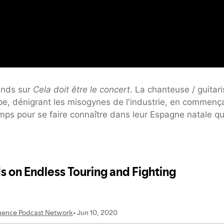
Hinds sur
Cela doit être le concert
. La chanteuse / guitari
e, dénigrant les misogynes de l'industrie, en commenç
temps pour se faire connaître dans leur Espagne natale q