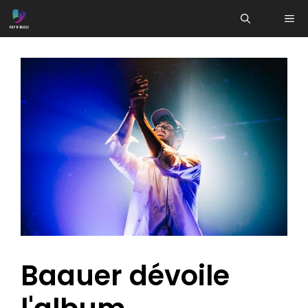
Aller
ME
au
contenu
Baauer dévoile