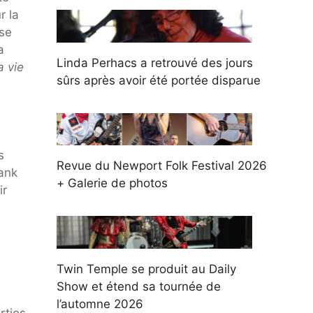
r la
 se
a
Linda Perhacs a retrouvé des jours
a vie
sûrs après avoir été portée disparue
s
Revue du Newport Folk Festival 2026
rank
+ Galerie de photos
ir
Twin Temple se produit au Daily
Show et étend sa tournée de
l’automne 2026
rties