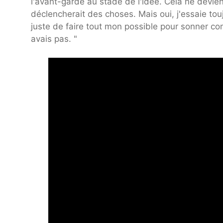
l'avant-garde au stade de l'idée. Cela ne devi
déclencherait des choses. Mais oui, j'essaie tou
juste de faire tout mon possible pour sonner co
avais pas. "