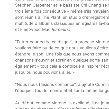
Stephen Carpenter et le bassiste Chi Cheng se s
troisième fois consécutive – même s'ils n'avaient 
sont réunis à The Plant, un studio d'enregistr
multitude d'albums classiques enregistrés là-b
et Fleetwood Mac
Rumeurs
.
"Entrer pour écrire ce disque", a proposé Moreno
voulions faire ou de ce que nous voulions écrire
étendre le son. Une fois que nous avons commen
chansons s'ouvrir et sortir en quelque sorte sa
également – tout cela a contribué à inspirer l'é
jusqu'où nous pouvions aller. »
"Nous nous faisions confiance", a ajouté Cunni
l'époque. Tout le monde était sur la même longu
Au début, comme Moreno l'a expliqué, il ne joua
d'idées de chansons. C'est en fait sur l'insista