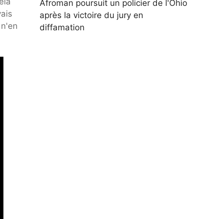
ela
Afroman poursuit un policier de l'Ohio
yais
après la victoire du jury en
 n'en
diffamation