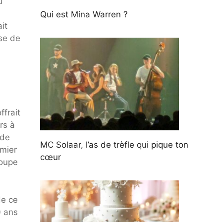
u
Qui est Mina Warren ?
ait
ise de
ffrait
rs à
 de
MC Solaar, l’as de trèfle qui pique ton
emier
cœur
roupe
de ce
0 ans