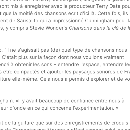
ont mis à enregistrer avec le producteur Terry Date pou
que la moitié des chansons écrit d'ici là. Cette fois, ils
ement de Sausalito qui a impressionné Cunningham pour l
as, y compris Stevie Wonder's
Chansons dans la clé de l
, "il ne s'agissait pas (de) quel type de chansons nous
. C'était plus sur la façon dont nous voulions vraiment
cé à obtenir les sons – entendre l'espace, entendre le
ns être compactés et ajouter les paysages sonores de F
criture elle-même. Cela nous a permis d'explorer et de vo
ngham. «Il y avait beaucoup de confiance entre nous à
eur d'onde en ce qui concerne l'expérimentation. »
it de la guitare que sur des enregistrements de croquis
nce de Carpenter que Moreno a effectivement suivi les pa