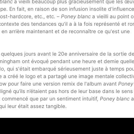
blanc
a vieilli beaucoup plus gracieusement que les œu
 En fait, en raison de son infusion insolite d'influence
st-hardcore, etc., etc. –
Poney blanc
a vieilli au point 
ontexte des tendances qu'il a à la fois représenté et r
er en arrière maintenant et de reconnaître ce qu'est une
quelques jours avant le 20e anniversaire de la sortie d
nningham ont évoqué pendant une heure et demie quell
ado, qui s'était embarqué sérieusement juste à temps pou
e a créé le logo et a partagé une image mentale collecti
ow pour faire une version remix de l'album avant
Poney
gné qu’ils n’étaient pas hors de leur base dans le sens
it commencé que par un sentiment intuitif,
Poney blanc
a
ui leur était assez tangible.