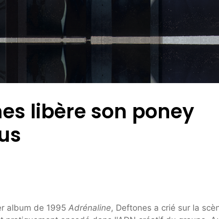
ones libère son poney
us
mier album de 1995
Adrénaline
, Deftones a crié sur la scè