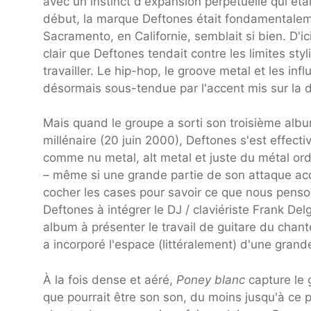
avec un instinct d'expansion perpétuelle qui ét
début, la marque Deftones était fondamental
Sacramento, en Californie, semblait si bien. D'
clair que Deftones tendait contre les limites styl
travailler. Le hip-hop, le groove metal et les inf
désormais sous-tendue par l'accent mis sur la 
Mais quand le groupe a sorti son troisième alb
millénaire (20 juin 2000), Deftones s'est effec
comme nu metal, alt metal et juste du métal ordi
– même si une grande partie de son attaque acc
cocher les cases pour savoir ce que nous penso
Deftones à intégrer le DJ / claviériste Frank De
album à présenter le travail de guitare du cha
a incorporé l'espace (littéralement) d'une grand
À la fois dense et aéré,
Poney blanc
capture le 
que pourrait être son son, du moins jusqu'à ce p