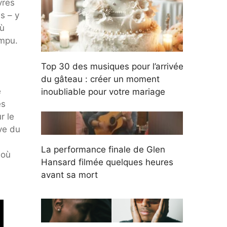
vres
s – y
où
ompu.
Top 30 des musiques pour l’arrivée
du gâteau : créer un moment
e
inoubliable pour votre mariage
es
r le
ve du
La performance finale de Glen
 où
Hansard filmée quelques heures
avant sa mort