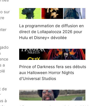
no sur
tre
La programmation de diffusion en
nter
direct de Lollapalooza 2026 pour
Hulu et Disney+ dévoilée
lgado
n
sence
s a
Prince of Darkness fera ses débuts
blé
aux Halloween Horror Nights
d'Universal Studios
t de
r
us à