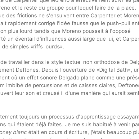
reno et le reste du groupe pour lequel faire de la place.
ue des frictions ne s'ensuivent entre Carpenter et More
it rapidement corrigé l'idée fausse que le push-pull en
on plus lourd tandis que Moreno poussait à l'opposé
té un éventail d'influences aussi large que lui, et Carpe
 de simples «riffs lourds».
n de travailler dans le style textuel non orthodoxe de De
tement Deftones. Depuis l'ouverture de «Digital Bath», u
ement où un effet sonore Delgado plane comme une pré
m imbibé de percussions et de caisses claires, Deftone
vert leur son et creusé il d'une manière qui aurait sem
êtement toujours un processus d'apprentissage essayan
ns qui étaient déjà faites. Je me suis habitué à venir pa
oney blanc
était en cours d'écriture, j'étais beaucoup pl