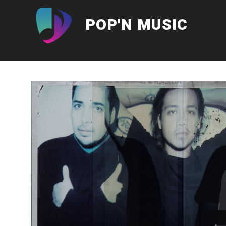
Aller
au
POP'N MUSIC
contenu