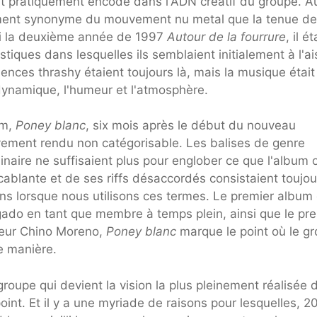
ait pratiquement encodé dans l'ADN créatif du groupe. A
ement synonyme du mouvement nu metal que la tenue de
ici la deuxième année de 1997
Autour de la fourrure
, il ét
istiques dans lesquelles ils semblaient initialement à l'a
luences thrashy étaient toujours là, mais la musique était
dynamique, l'humeur et l'atmosphère.
um,
Poney blanc
, six mois après le début du nouveau
tivement rendu non catégorisable. Les balises de genre
naire ne suffisaient plus pour englober ce que l'album o
ablante et de ses riffs désaccordés consistaient toujou
ns lorsque nous utilisons ces termes. Le premier album
lgado en tant que membre à temps plein, ainsi que le pr
nteur Chino Moreno,
Poney blanc
marque le point où le g
e manière.
groupe qui devient la vision la plus pleinement réalisée 
oint. Et il y a une myriade de raisons pour lesquelles, 2