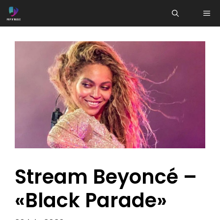
Aller
ME
au
contenu
Stream Beyoncé –
«Black Parade»