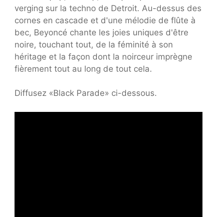
verging sur la techno de Detroit. Au-dessus des
cornes en cascade et d'une mélodie de flûte à
bec, Beyoncé chante les joies uniques d'être
noire, touchant tout, de la féminité à son
héritage et la façon dont la noirceur imprègne
fièrement tout au long de tout cela.
Diffusez «Black Parade» ci-dessous.