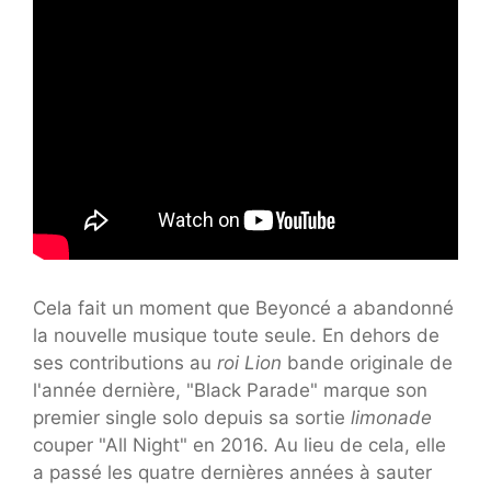
Cela fait un moment que Beyoncé a abandonné
la nouvelle musique toute seule. En dehors de
ses contributions au
roi Lion
bande originale de
l'année dernière, "Black Parade" marque son
premier single solo depuis sa sortie
limonade
couper "All Night" en 2016. Au lieu de cela, elle
a passé les quatre dernières années à sauter