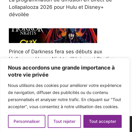
Lollapalooza 2026 pour Hulu et Disney+
dévoilée
Prince of Darkness fera ses débuts aux
Halloween Horror Nights d'Universal Studios
Nous accordons une grande importance à
votre vie privée
Nous utilisons des cookies pour améliorer votre expérience
de navigation, diffuser des publicités ou du contenu
Afroman poursuit un policier de l'Ohio après la
personnalisés et analyser notre trafic. En cliquant sur "Tout
victoire du jury en diffamation
accepter", vous consentez à notre utilisation des cookies.
Personnaliser
Tout rejeter
Tout accepter
© 2026 - Pop'n Music -
Mentions légales