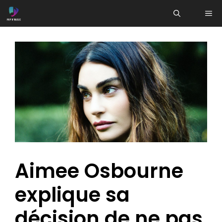
Aller
ME
au
contenu
Aimee Osbourne
explique sa
décision de ne pas