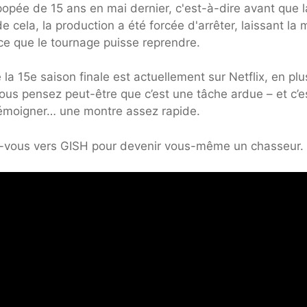
popée de 15 ans en mai dernier, c'est-à-dire avant que l
cela, la production a été forcée d'arrêter, laissant la m
 ce que le tournage puisse reprendre.
la 15e saison finale est actuellement sur Netflix, en pl
ous pensez peut-être que c’est une tâche ardue – et c’e
témoigner… une montre assez rapide.
ez-vous vers GISH pour devenir vous-même un chasseur.