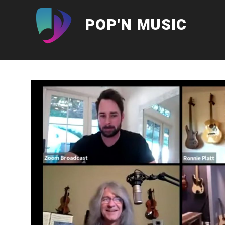
Aller
au
POP'N MUSIC
contenu