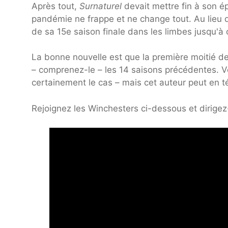
Après tout,
Surnaturel
devait mettre fin à son é
pandémie ne frappe et ne change tout. Au lieu de 
de sa 15e saison finale dans les limbes jusqu'à
La bonne nouvelle est que la première moitié de 
– comprenez-le – les 14 saisons précédentes. V
certainement le cas – mais cet auteur peut en 
Rejoignez les Winchesters ci-dessous et dirig