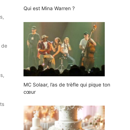
Qui est Mina Warren ?
s,
 de
s,
MC Solaar, l’as de trèfle qui pique ton
cœur
ts