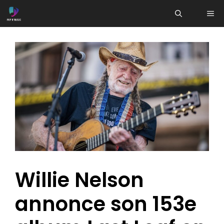
Aller
ME
au
contenu
Willie Nelson
annonce son 153e