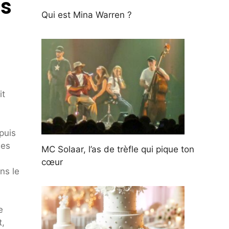
es
Qui est Mina Warren ?
it
puis
Les
MC Solaar, l’as de trèfle qui pique ton
cœur
ns le
e
t,