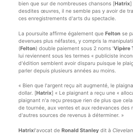
bien que sur de nombreuses chansons [
Hatrix
]
desdites œuvres, il ne semble pas y avoir de 
ces enregistrements d'arts du spectacle.
La poursuite affirme également que
Felton
se pa
devenues plus néfastes, y compris la manipulati
(
Felton
) double paiement sous 2 noms '
Vipère 
lui reviennent sous les termes « publiciste inconn
d'édition semblent avoir disparu puisque le pl
parler depuis plusieurs années au moins.
« Bien que l'argent reçu ait augmenté, le plai
dollar. [
Hatrix
] « Le plaignant a reçu une « alloc
plaignant n'a reçu presque rien de plus que cela
de tournée, aux ventes et aux redevances des 
d'autres sources de revenus à déterminer. »
Hatrix
l'avocat de
Ronald Stanley
dit à
Clevela