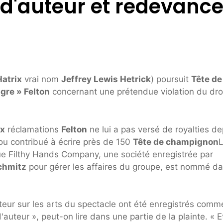
d'auteur et redevanc
Hatrix
vrai nom
Jeffrey Lewis Hetrick
) poursuit
Tête de
gre » Felton
concernant une prétendue violation du dro
ix
réclamations
Felton
ne lui a pas versé de royalties de
 ou contribué à écrire près de 150
Tête de champignon
e Filthy Hands Company, une société enregistrée par
chmitz
pour gérer les affaires du groupe, est nommé da
teur sur les arts du spectacle ont été enregistrés comm
auteur », peut-on lire dans une partie de la plainte. « E