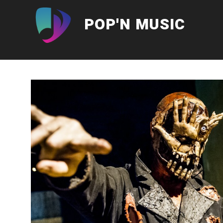
Aller
au
POP'N MUSIC
contenu