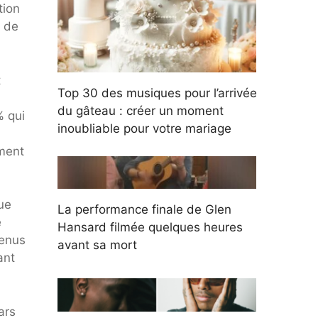
tion
t de
t
Top 30 des musiques pour l’arrivée
du gâteau : créer un moment
% qui
inoubliable pour votre mariage
ement
ue
La performance finale de Glen
e
Hansard filmée quelques heures
venus
avant sa mort
ant
ars