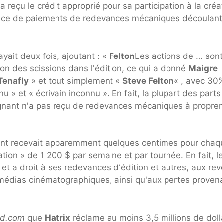
 a reçu le crédit approprié pour sa participation à la créa
trace de paiements de redevances mécaniques découlan
yait deux fois, ajoutant : «
Felton
Les actions de … son
on des scissions dans l'édition, ce qui a donné
Maigre
Tenafly
» et tout simplement «
Steve Felton
« , avec 30
u » et « écrivain inconnu ». En fait, la plupart des parts
aignant n'a pas reçu de redevances mécaniques à propr
gnant recevait apparemment quelques centimes pour chaq
ation » de 1 200 $ par semaine et par tournée. En fait, l
 et a droit à ses redevances d'édition et autres, aux re
médias cinématographiques, ainsi qu'aux pertes proven
nd.com
que
Hatrix
réclame au moins 3,5 millions de doll