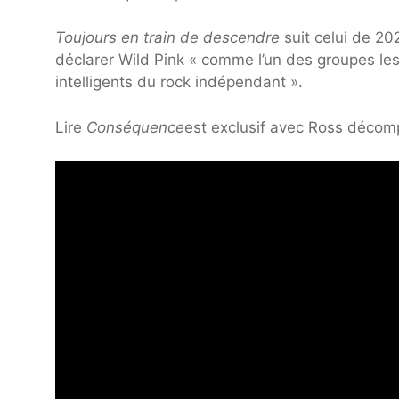
Toujours en train de descendre
suit celui de 2
déclarer Wild Pink « comme l’un des groupes le
intelligents du rock indépendant ».
Lire
Conséquence
est exclusif avec Ross déco