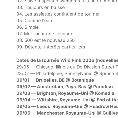
02. Salve d'applaudissements à la fin du mond
03. Toujours en baisse
04. Les assiettes continuent de tourner
05. Comme l'eau
06. Simple
07. Mort pour une seconde
08. 500 est le nouveau 250
09. Détente, intérêts particuliers
Dates de la tournée Wild Pink 2026 (nouvelles
29/05 — Chicago, Illinois au Do Division Street 
23/07 — Philadelphie, Pennsylvanie @ Spruce S
09/01 — Bruxelles, BE @ Botanique
09/02 — Amsterdam, Pays-Bas @ Paradiso
09/03 — Brighton, Royaume-Uni @ Komedia
09/04 — Wiltshire, Royaume-Uni @ End of the
09/05 — Leeds, Royaume-Uni @ Headrow Ho
09/06 — Manchester, Royaume-Uni @ Gullive