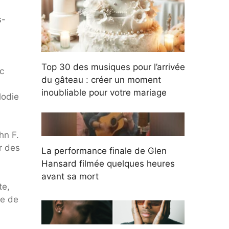
s-
Top 30 des musiques pour l’arrivée
c
du gâteau : créer un moment
inoubliable pour votre mariage
lodie
hn F.
r des
La performance finale de Glen
Hansard filmée quelques heures
avant sa mort
te,
ie de