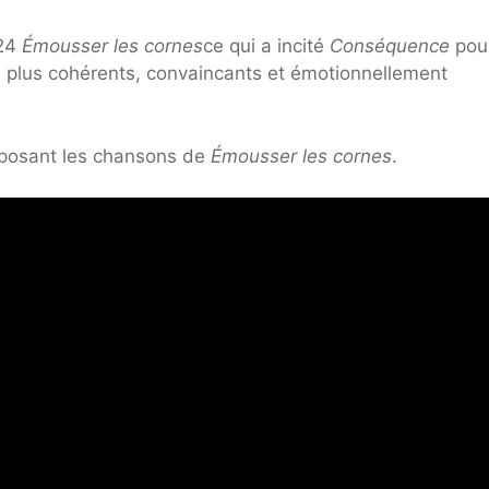
024
Émousser les cornes
ce qui a incité
Conséquence
pou
s plus cohérents, convaincants et émotionnellement
mposant les chansons de
Émousser les cornes
.