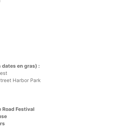
e
 dates en gras) :
Fest
treet Harbor Park
 Road Festival
use
rs