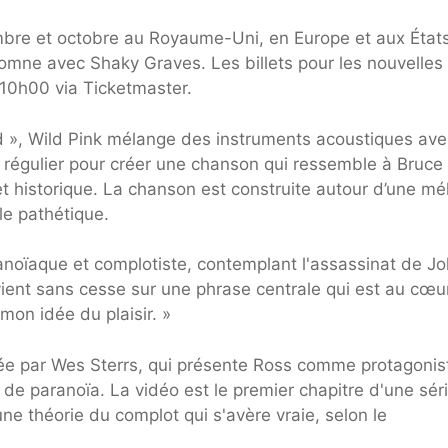
mbre et octobre au Royaume-Uni, en Europe et aux État
omne avec Shaky Graves. Les billets pour les nouvelles
 10h00 via Ticketmaster.
d », Wild Pink mélange des instruments acoustiques ave
 régulier pour créer une chanson qui ressemble à Bruce
t historique. La chanson est construite autour d’une mé
le pathétique.
anoïaque et complotiste, contemplant l'assassinat de Jo
ient sans cesse sur une phrase centrale qui est au cœu
 mon idée du plaisir. »
lisée par Wes Sterrs, qui présente Ross comme protagonis
e paranoïa. La vidéo est le premier chapitre d'une sér
 une théorie du complot qui s'avère vraie, selon le