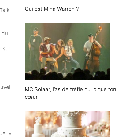
Qui est Mina Warren ?
Talk
e du
r sur
ouvel
MC Solaar, l’as de trèfle qui pique ton
cœur
ue. »