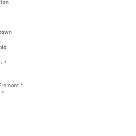
gton
ntown
old
r *
*
 Fremont *
 *