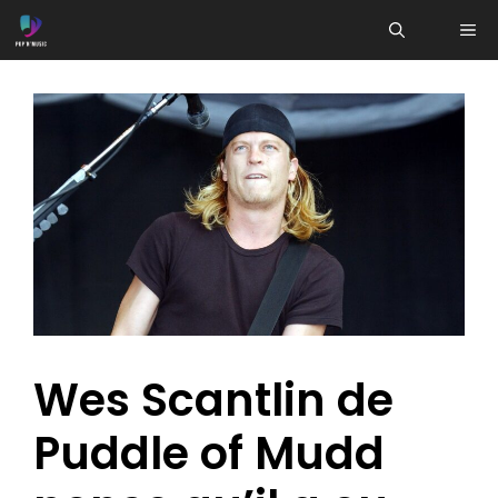
Aller
ME
au
contenu
Wes Scantlin de
Puddle of Mudd