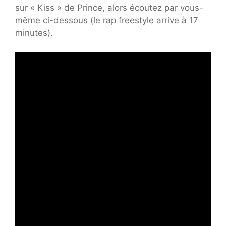
sur « Kiss » de Prince, alors écoutez par vous-
même ci-dessous (le rap freestyle arrive à 17
minutes).