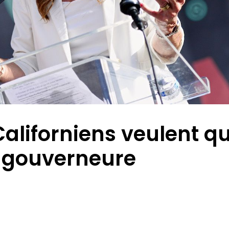
aliforniens veulent q
t gouverneure