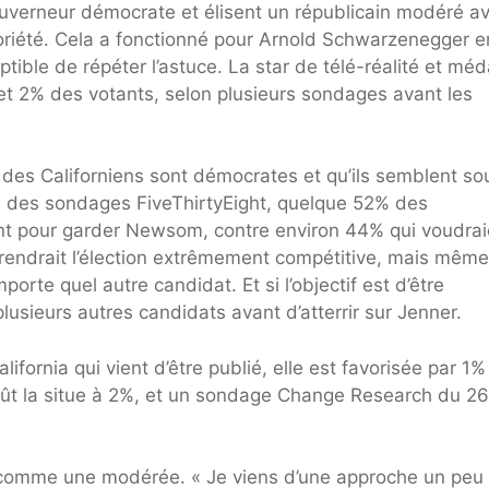
 gouverneur démocrate et élisent un républicain modéré a
oriété. Cela a fonctionné pour Arnold Schwarzenegger e
ble de répéter l’astuce. La star de télé-réalité et méda
 et 2% des votants, selon plusieurs sondages avant les
rt des Californiens sont démocrates et qu’ils semblent so
i des sondages FiveThirtyEight, quelque 52% des
ient pour garder Newsom, contre environ 44% qui voudrai
e rendrait l’élection extrêmement compétitive, mais même
orte quel autre candidat. Et si l’objectif est d’être
lusieurs autres candidats avant d’atterrir sur Jenner.
lifornia qui vient d’être publié, elle est favorisée par 1
ût la situe à 2%, et un sondage Change Research du 26
e comme une modérée. « Je viens d’une approche un peu 