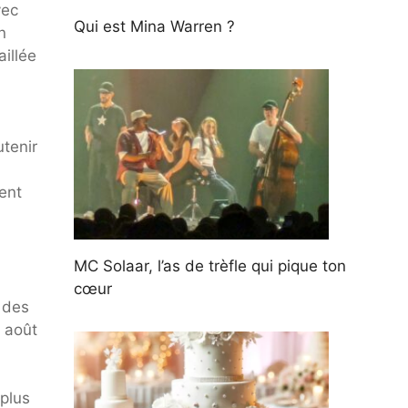
vec
Qui est Mina Warren ?
n
illée
utenir
ent
MC Solaar, l’as de trèfle qui pique ton
cœur
% des
 août
plus