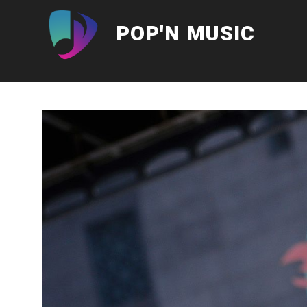
Aller
au
POP'N MUSIC
contenu