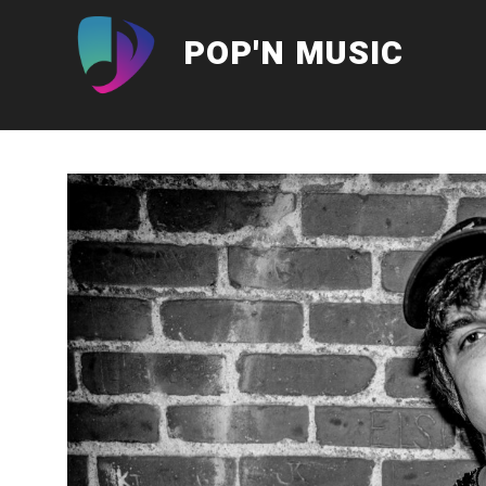
Aller
au
POP'N MUSIC
contenu