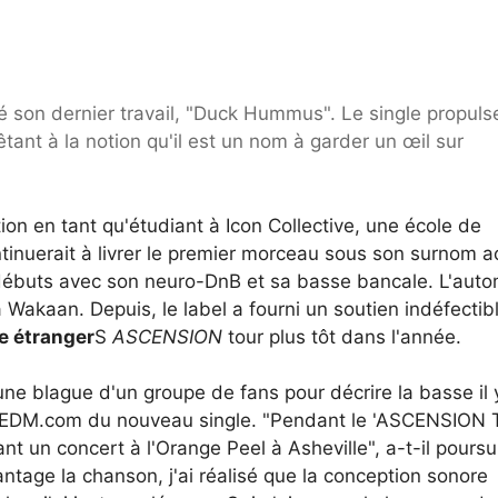
é son dernier travail, "Duck Hummus". Le single propuls
ant à la notion qu'il est un nom à garder un œil sur
on en tant qu'étudiant à Icon Collective, une école de
tinuerait à livrer le premier morceau sous son surnom a
s débuts avec son neuro-DnB et sa basse bancale. L'aut
a Wakaan. Depuis, le label a fourni un soutien indéfectib
e étranger
S
ASCENSION
tour
plus tôt dans l'année.
lague d'un groupe de fans pour décrire la basse il 
 à EDM.com du nouveau single. "Pendant le 'ASCENSION T
nt un concert à l'Orange Peel à Asheville", a-t-il poursui
antage la chanson, j'ai réalisé que la conception sonore