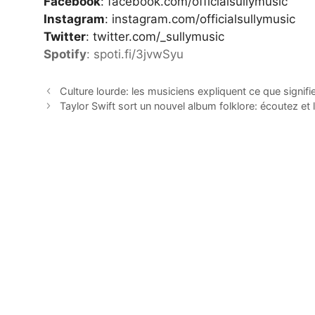
Facebook
: facebook.com/officialsullymusic
Instagram
: instagram.com/officialsullymusic
Twitter
:
twitter.com/_sullymusic
Spotify
: spoti.fi/3jvwSyu
Culture lourde: les musiciens expliquent ce que signif
Taylor Swift sort un nouvel album folklore: écoutez et li