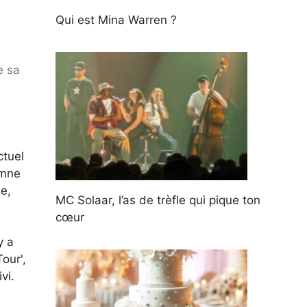
Qui est Mina Warren ?
e sa
ctuel
omne
le,
MC Solaar, l’as de trèfle qui pique ton
cœur
y a
our',
vi.