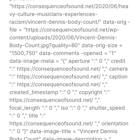
"https://consequenceofsound.net/2020/06/hea
vy-culture-musicians-experiences-
racism/vincent-dennis-body-count/" data-orig -
file = "https://consequenceofsound.net/wp-
content/uploads/2020/06/Vincent-Dennis-
Body-Count.jpg?quality=80" data-orig-size =
"1500,750" data-comments -opened = "1"
data-image-meta = "{" aperture ":" 0 "," credit
":" https://consequenceofsound.net/ "," camera
":" https://consequenceofsound.net/ "," caption
":" https://consequenceofsound.net/ ","
created_timestamp ":" 0 "," copyright ":"
https://consequenceofsound.net/ ","
focal_length ":" 0 "," iso ":" 0 "," shutter_speed
":" 0 "," title ":"
https://consequenceofsound.net/ "," orientation
":" 0 "}" data-image-title = "Vincent Dennis
Body Count" data-image-description = "