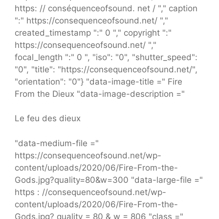
https: // conséquenceofsound. net / "," caption
":" https://consequenceofsound.net/ ","
created_timestamp ":" 0 "," copyright ":"
https://consequenceofsound.net/ ","
focal_length ":" 0 ", "iso": "0", "shutter_speed":
"0", "title": "https://consequenceofsound.net/",
"orientation": "0"} "data-image-title =" Fire
From the Dieux "data-image-description ="
Le feu des dieux
"data-medium-file ="
https://consequenceofsound.net/wp-
content/uploads/2020/06/Fire-From-the-
Gods.jpg?quality=80&w=300 "data-large-file ="
https : //consequenceofsound.net/wp-
content/uploads/2020/06/Fire-From-the-
Gods.jpg? quality = 80 & w = 806 "class ="