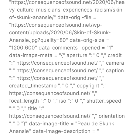
"https://consequenceofsound.net/2020/06/hea
vy-culture-musicians-experiences-racism/skin-
of-skunk-anansie/" data-orig -file =
"https://consequenceofsound.net/wp-
content/uploads/2020/06/Skin-of-Skunk-
Anansie.jpg?quality=80" data-orig-size =
"1200,600" data-comments -opened = "1"
data-image-meta = "{" aperture ":" 0 "," credit
":" https://consequenceofsound.net/ "," camera
":" https://consequenceofsound.net/ "," caption
":" https://consequenceofsound.net/ ","
created_timestamp ":" 0 "," copyright ":"
https://consequenceofsound.net/ ","
focal_length ":" 0 "," iso ":" 0 "," shutter_speed
":" 0 "," title ":"
https://consequenceofsound.net/ "," orientation
":" 0 "}" data-image-title = "Peau de Skunk
Anansie" data-image-description = "