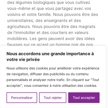
des légumes biologiques que vous cultivez
vous-même et que vous partagez avec vos
voisins et votre famille. Nous pouvons être des
universitaires, des enseignants et des
agriculteurs. Nous pouvons être des magnats
de l'immobilier et des courtiers en valeurs
mobilières. Les gens peuvent avoir des idées
fausses sur ce qu'est un homme noir de nos
jours. Encore une fois, il est généralement
Nous accordons une grande importance à
alimenté par les médias. Mais je suis ici pour
votre vie privée
vous dire et vous montrer que ce n’est pas
Nous utilisons des cookies pour améliorer votre expérience
seulement une chose.
de navigation, diffuser des publicités ou du contenu
Cammie Gilbert,
personnalisés et analyser notre trafic. En cliquant sur "Tout
accepter", vous consentez à notre utilisation des cookies.
Océans de
Personnaliser
Tout rejeter
Tout accepter
sommeil