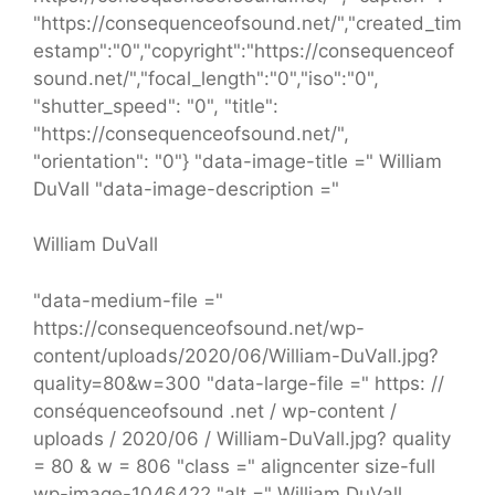
"https://consequenceofsound.net/","created_tim
estamp":"0","copyright":"https://consequenceof
sound.net/","focal_length":"0","iso":"0",
"shutter_speed": "0", "title":
"https://consequenceofsound.net/",
"orientation": "0"} "data-image-title =" William
DuVall "data-image-description ="
William DuVall
"data-medium-file ="
https://consequenceofsound.net/wp-
content/uploads/2020/06/William-DuVall.jpg?
quality=80&w=300 "data-large-file =" https: //
conséquenceofsound .net / wp-content /
uploads / 2020/06 / William-DuVall.jpg? quality
= 80 & w = 806 "class =" aligncenter size-full
wp-image-1046422 "alt =" William DuVall