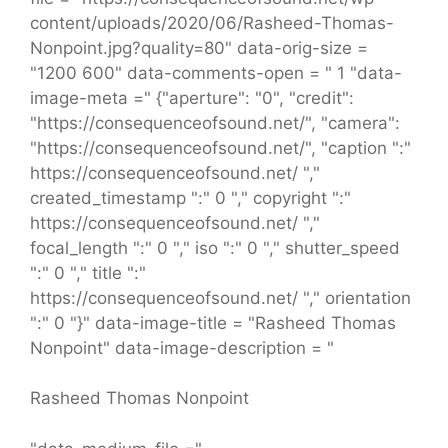
content/uploads/2020/06/Rasheed-Thomas-
Nonpoint.jpg?quality=80" data-orig-size =
"1200 600" data-comments-open = " 1 "data-
image-meta =" {"aperture": "0", "credit":
"https://consequenceofsound.net/", "camera":
"https://consequenceofsound.net/", "caption ":"
https://consequenceofsound.net/ ","
created_timestamp ":" 0 "," copyright ":"
https://consequenceofsound.net/ ","
focal_length ":" 0 "," iso ":" 0 "," shutter_speed
":" 0 "," title ":"
https://consequenceofsound.net/ "," orientation
":" 0 "}" data-image-title = "Rasheed Thomas
Nonpoint" data-image-description = "
Rasheed Thomas Nonpoint