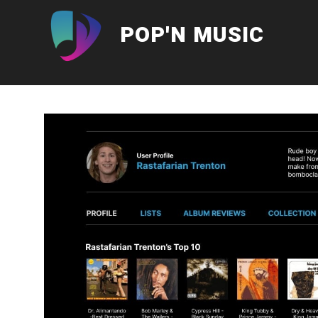
Aller
au
POP'N MUSIC
contenu