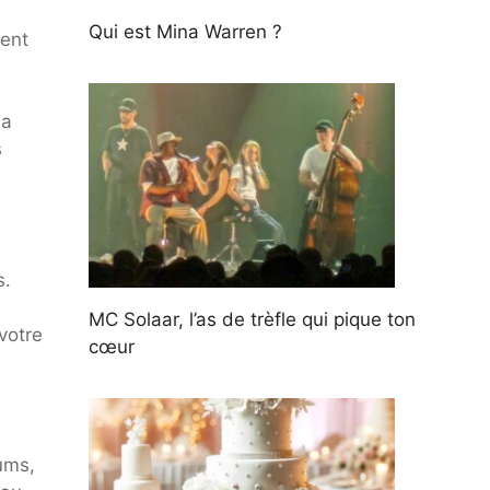
e
Qui est Mina Warren ?
ient
la
s
s.
MC Solaar, l’as de trèfle qui pique ton
votre
cœur
bums,