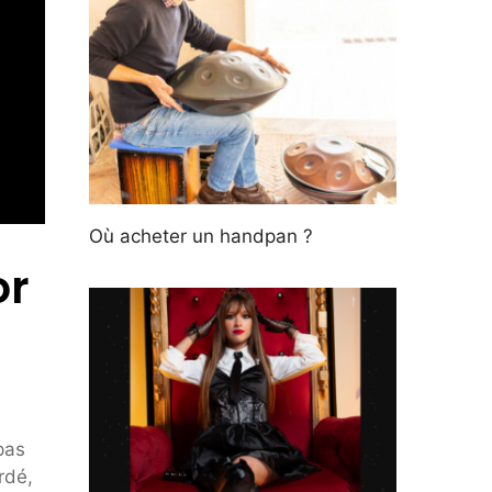
Où acheter un handpan ?
or
pas
rdé,