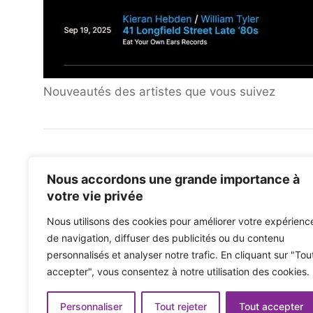
Nouveautés des artistes que vous suivez
Nous savons que Letterboxd possède des foncti
Nous accordons une grande importance à
rattrapées (suivre d'autres utilisateurs, marque
votre vie privée
des classements), mais pour ceux qui cherchent à
peut être un bon point de départ. S'il y a d'autr
Nous utilisons des cookies pour améliorer votre expérienc
historique musical personnel, faites-le-nous sa
de navigation, diffuser des publicités ou du contenu
personnalisés et analyser notre trafic. En cliquant sur "Tou
accepter", vous consentez à notre utilisation des cookies.
Deux autres hommes arrêtés en lien avec le meurtre
Springsteen : Délivrez-moi de nulle part Revue : un bio
Personnaliser
Tout rejeter
Tout accepter