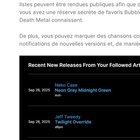
listes peuvent être rendues publiques afin que d'
vous avez une réserve secrète de favoris Bub
Death Metal connaissent.
De plus, vous pouvez marquer des chansons comm
notifications de nouvelles versions et, de maniè