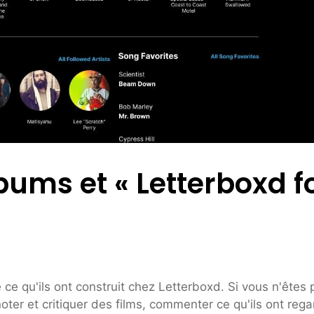
bums et « Letterboxd f
e qu'ils ont construit chez Letterboxd. Si vous n'êtes 
noter et critiquer des films, commenter ce qu'ils ont rega