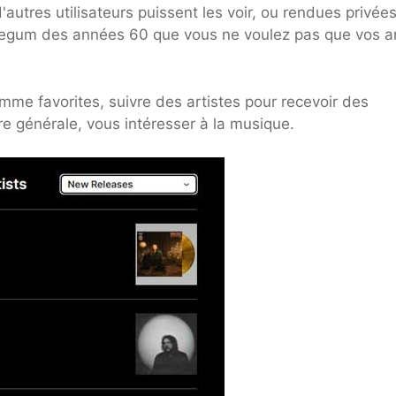
autres utilisateurs puissent les voir, ou rendues privées
blegum des années 60 que vous ne voulez pas que vos a
e favorites, suivre des artistes pour recevoir des
re générale, vous intéresser à la musique.