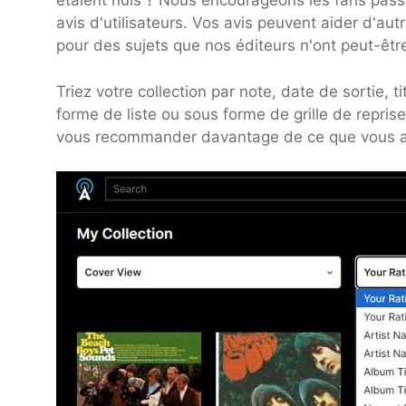
étaient nuls ? Nous encourageons les fans pass
avis d'utilisateurs. Vos avis peuvent aider d'aut
pour des sujets que nos éditeurs n'ont peut-êt
Triez votre collection par note, date de sortie, t
forme de liste ou sous forme de grille de repris
vous recommander davantage de ce que vous 