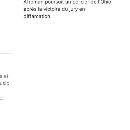
Afroman poursuit un policier de l'Ohio
après la victoire du jury en
diffamation
e
s et
usic
e.