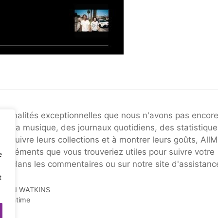
onnalités exceptionnelles que nous n'avons pas encor
r de la musique, des journaux quotidiens, des statistique
 suivre leurs collections et à montrer leurs goûts, AllM
es éléments que vous trouveriez utiles pour suivre votre
e
voir dans les commentaires ou sur notre site d'assistanc
t
 de IAN WATKINS
pic intime