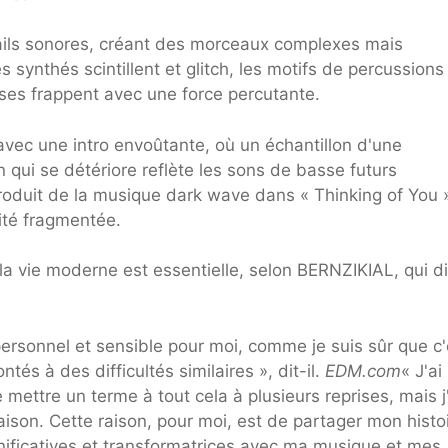
détails sonores, créant des morceaux complexes mais
 synthés scintillent et glitch, les motifs de percussions
ses frappent avec une force percutante.
avec une intro envoûtante, où un échantillon d'une
 qui se détériore reflète les sons de basse futurs
produit de la musique dark wave dans « Thinking of You »
ité fragmentée.
a vie moderne est essentielle, selon BERNZIKIAL, qui di
ersonnel et sensible pour moi, comme je suis sûr que c'
tés à des difficultés similaires », dit-il.
EDM.com
« J'ai
 mettre un terme à tout cela à plusieurs reprises, mais j
 raison. Cette raison, pour moi, est de partager mon histo
nificatives et transformatrices avec ma musique et mes