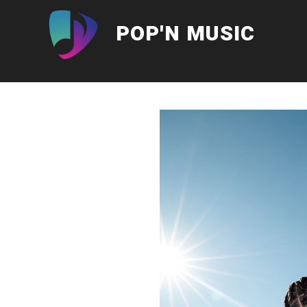
Aller
au
POP'N MUSIC
contenu