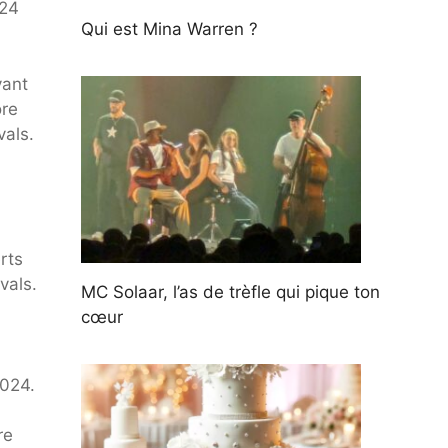
024
Qui est Mina Warren ?
yant
ore
vals.
rts
vals.
MC Solaar, l’as de trèfle qui pique ton
cœur
2024.
re