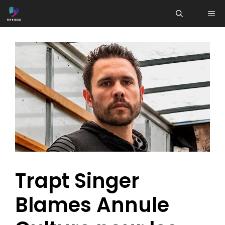
Aller
ME
au
contenu
Trapt Singer
Blames Annule