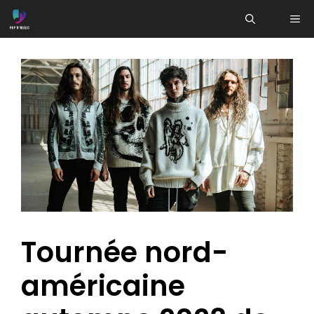
Aller
ME
au
contenu
Tournée nord-
américaine