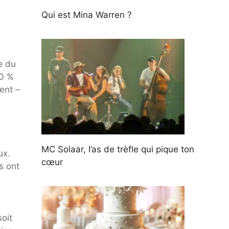
Qui est Mina Warren ?
e du
20 %
ent –
MC Solaar, l’as de trèfle qui pique ton
ux.
cœur
s ont
oit