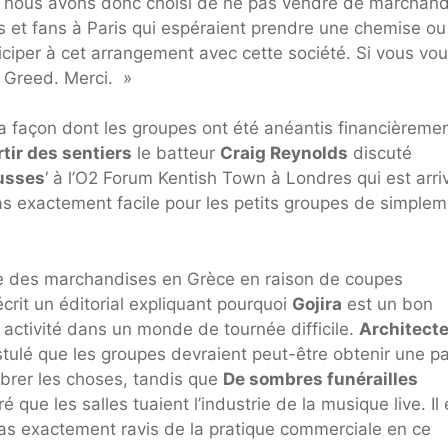
nt, nous avons donc choisi de ne pas vendre de marchan
 et fans à Paris qui espéraient prendre une chemise ou
ciper à cet arrangement avec cette société. Si vous vou
il Greed. Merci. »
a façon dont les groupes ont été anéantis financièreme
rtir des sentiers
le batteur
Craig Reynolds
discuté
usses
‘ à l’O2 Forum Kentish Town à Londres qui est arri
pas exactement facile pour les petits groupes de simple
 des marchandises en Grèce en raison de coupes
crit un éditorial expliquant pourquoi
Gojira
est un bon
activité dans un monde de tournée difficile.
Architect
lé que les groupes devraient peut-être obtenir une pa
ibrer les choses, tandis que
De sombres funérailles
 que les salles tuaient l’industrie de la musique live. Il 
as exactement ravis de la pratique commerciale en ce