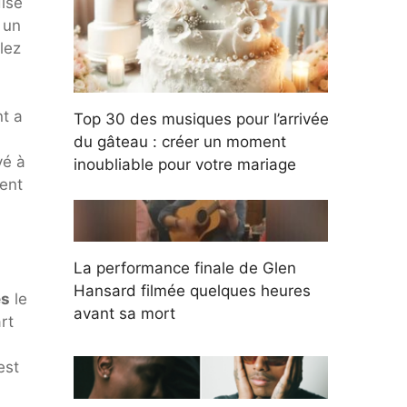
dise
 un
lez
nt a
Top 30 des musiques pour l’arrivée
du gâteau : créer un moment
vé à
inoubliable pour votre mariage
ment
La performance finale de Glen
Hansard filmée quelques heures
es
le
avant sa mort
rt
est