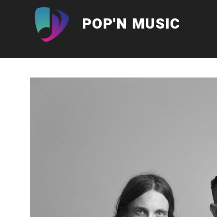
Aller
au
POP'N MUSIC
contenu