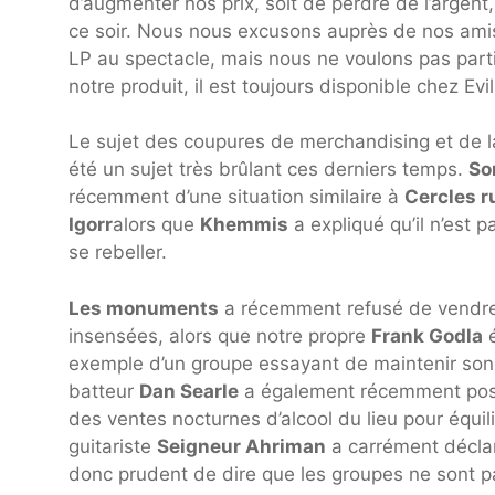
d’augmenter nos prix, soit de perdre de l’arge
ce soir. Nous nous excusons auprès de nos amis
LP au spectacle, mais nous ne voulons pas parti
notre produit, il est toujours disponible chez Ev
Le sujet des coupures de merchandising et de l
été un sujet très brûlant ces derniers temps.
So
récemment d’une situation similaire à
Cercles r
Igorr
alors que
Khemmis
a expliqué qu’il n’est 
se rebeller.
Les monuments
a récemment refusé de vendre
insensées, alors que notre propre
Frank Godla
é
exemple d’un groupe essayant de maintenir son 
batteur
Dan Searle
a également récemment postu
des ventes nocturnes d’alcool du lieu pour équil
guitariste
Seigneur Ahriman
a carrément déclaré
donc prudent de dire que les groupes ne sont p