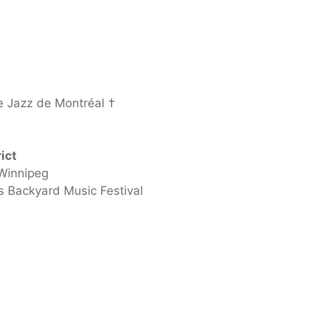
de Jazz de Montréal †
ict
 Winnipeg
ps Backyard Music Festival