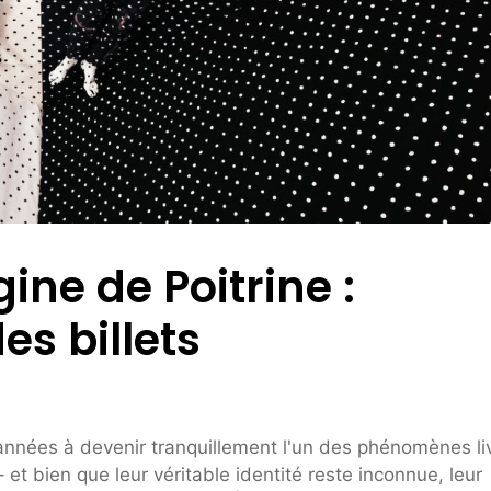
ne de Poitrine :
s billets
années à devenir tranquillement l'un des phénomènes li
et bien que leur véritable identité reste inconnue, leur