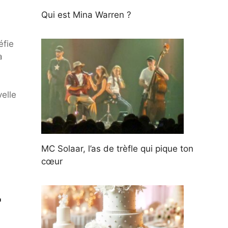
Qui est Mina Warren ?
éfie
a
velle
MC Solaar, l’as de trèfle qui pique ton
cœur
r