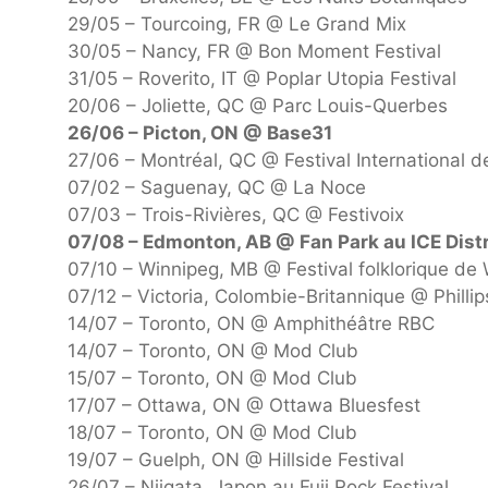
29/05 – Tourcoing, FR @ Le Grand Mix
30/05 – Nancy, FR @ Bon Moment Festival
31/05 – Roverito, IT @ Poplar Utopia Festival
20/06 – Joliette, QC @ Parc Louis-Querbes
26/06 – Picton, ON @ Base31
27/06 – Montréal, QC @ Festival International 
07/02 – Saguenay, QC @ La Noce
07/03 – Trois-Rivières, QC @ Festivoix
07/08 – Edmonton, AB @ Fan Park au ICE Distr
07/10 – Winnipeg, MB @ Festival folklorique de
07/12 – Victoria, Colombie-Britannique @ Philli
14/07 – Toronto, ON @ Amphithéâtre RBC
14/07 – Toronto, ON @ Mod Club
15/07 – Toronto, ON @ Mod Club
17/07 – Ottawa, ON @ Ottawa Bluesfest
18/07 – Toronto, ON @ Mod Club
19/07 – Guelph, ON @ Hillside Festival
26/07 – Niigata, Japon au Fuji Rock Festival