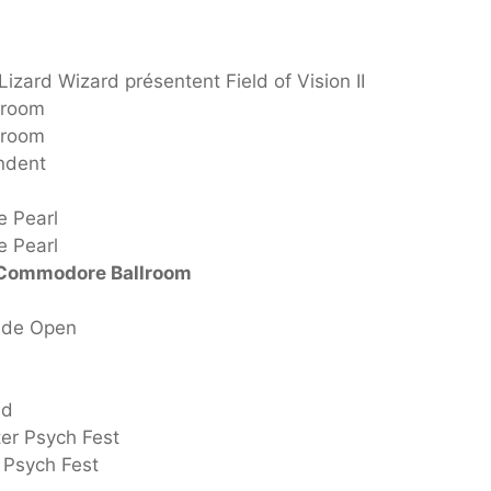
zard Wizard présentent Field of Vision II
lroom
lroom
endent
e Pearl
e Pearl
 Commodore Ballroom
Wide Open
ad
er Psych Fest
 Psych Fest