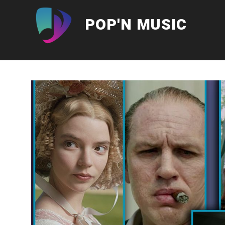
Aller
au
POP'N MUSIC
contenu