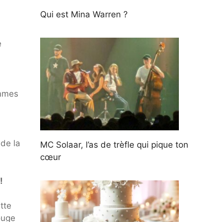
Qui est Mina Warren ?
e
ommes
 de la
MC Solaar, l’as de trèfle qui pique ton
cœur
!
tte
rouge