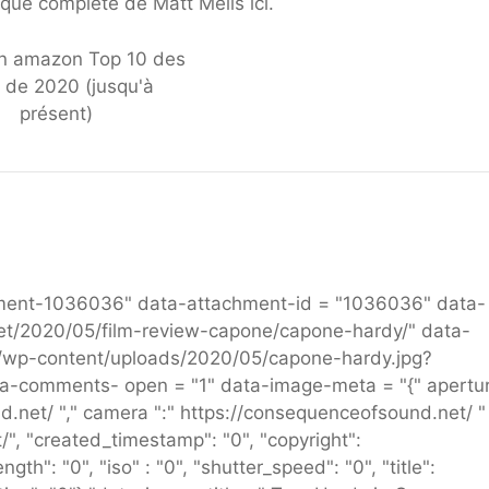
tique complète de Matt Melis ici.
chment-1036036" data-attachment-id = "1036036" data-
et/2020/05/film-review-capone/capone-hardy/" data-
et/wp-content/uploads/2020/05/capone-hardy.jpg?
ata-comments- open = "1" data-image-meta = "{" apertu
nd.net/ "," camera ":" https://consequenceofsound.net/ " 
", "created_timestamp": "0", "copyright":
th": "0", "iso" : "0", "shutter_speed": "0", "title":