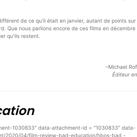
férent de ce qu'il était en janvier, autant de points sur
rd. Que nous parlions encore de ces films en décembre 
r qu'ils restent.
–Michael Ro
Éditeur e
ation
hment-1030833" data-attachment-id = "1030833" data-
net/2020/04/film-review-bad-education/hbos-bad -