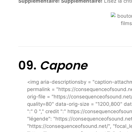
Supplémentaire! Supplémentaire!
Lisez la cri
09.
Capone
<img aria-descriptionsby = "caption-atta
permalink = "https://consequenceofsound.n
orig-file = "https://consequenceofsound.n
quality=80" data-orig-size = "1200,800" d
":" 0 "," credit ":" https://consequenceofsou
"légende": "https://consequenceofsound.net/
"https://consequenceofsound.net/", "focal_leng