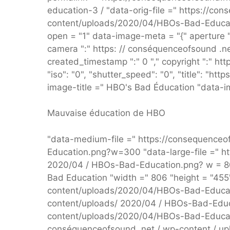
education-3 / "data-orig-file =" https://c
content/uploads/2020/04/HBOs-Bad-Educati
open = "1" data-image-meta = "{" aperture ":
camera ":" https: // conséquenceofsound .net
created_timestamp ":" 0 "," copyright ":" htt
"iso": "0", "shutter_speed": "0", "title": "ht
image-title =" HBO's Bad Éducation "data-i
Mauvaise éducation de HBO
"data-medium-file =" https://consequence
Education.png?w=300 "data-large-file =" ht
2020/04 / HBOs-Bad-Education.png? w = 806
Bad Education "width =" 806 "height = "455
content/uploads/2020/04/HBOs-Bad-Educati
content/uploads/ 2020/04 / HBOs-Bad-Educ
content/uploads/2020/04/HBOs-Bad-Educati
conséquenceofsound. net / wp-content / up