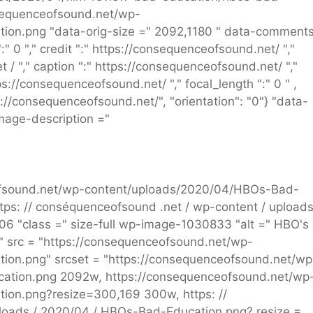
onsequenceofsound.net/wp-
on.png "data-orig-size =" 2092,1180 " data-comment
" 0 "," credit ":" https://consequenceofsound.net/ ","
 / "," caption ":" https://consequenceofsound.net/ ","
ps://consequenceofsound.net/ "," focal_length ":" 0 " ,
tps://consequenceofsound.net/", "orientation": "0"} "data-
mage-description ="
ofsound.net/wp-content/uploads/2020/04/HBOs-Bad-
tps: // conséquenceofsound .net / wp-content / uploads
 "class =" size-full wp-image-1030833 "alt =" HBO's
" src = "https://consequenceofsound.net/wp-
on.png" srcset = "https://consequenceofsound.net/wp
ation.png 2092w, https://consequenceofsound.net/wp
on.png?resize=300,169 300w, https: //
loads / 2020/04 / HBOs-Bad-Education.png? resize =