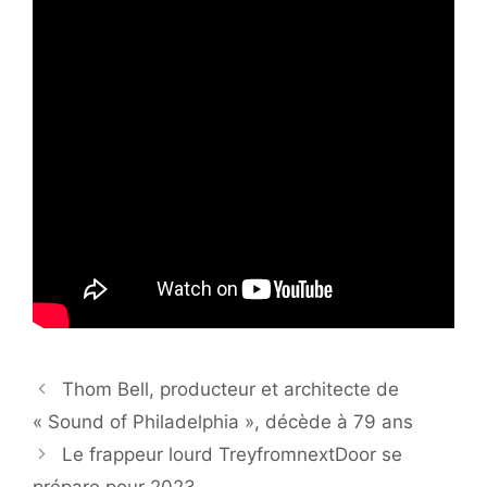
Thom Bell, producteur et architecte de
« Sound of Philadelphia », décède à 79 ans
Le frappeur lourd TreyfromnextDoor se
prépare pour 2023