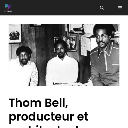
Aller
ME
au
contenu
Thom Bell,
producteur et