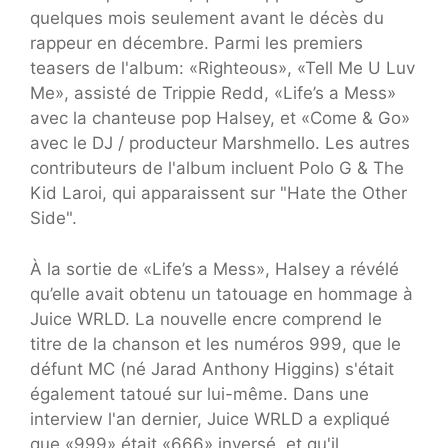
quelques mois seulement avant le décès du
rappeur en décembre. Parmi les premiers
teasers de l'album: «Righteous», «Tell Me U Luv
Me», assisté de Trippie Redd, «Life’s a Mess»
avec la chanteuse pop Halsey, et «Come & Go»
avec le DJ / producteur Marshmello. Les autres
contributeurs de l'album incluent Polo G & The
Kid Laroi, qui apparaissent sur "Hate the Other
Side".
À la sortie de «Life’s a Mess», Halsey a révélé
qu’elle avait obtenu un tatouage en hommage à
Juice WRLD. La nouvelle encre comprend le
titre de la chanson et les numéros 999, que le
défunt MC (né Jarad Anthony Higgins) s'était
également tatoué sur lui-même. Dans une
interview l'an dernier, Juice WRLD a expliqué
que «999» était «666» inversé, et qu'il