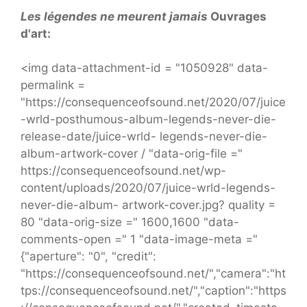
Les légendes ne meurent jamais
Ouvrages
d'art:
<img data-attachment-id = "1050928" data-
permalink =
"https://consequenceofsound.net/2020/07/juice
-wrld-posthumous-album-legends-never-die-
release-date/juice-wrld- legends-never-die-
album-artwork-cover / "data-orig-file ="
https://consequenceofsound.net/wp-
content/uploads/2020/07/juice-wrld-legends-
never-die-album- artwork-cover.jpg? quality =
80 "data-orig-size =" 1600,1600 "data-
comments-open =" 1 "data-image-meta ="
{"aperture": "0", "credit":
"https://consequenceofsound.net/","camera":"ht
tps://consequenceofsound.net/","caption":"https