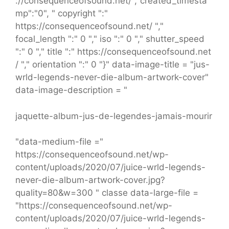
://consequenceofsound.net/","created_timesta
mp":"0", " copyright ":"
https://consequenceofsound.net/ ","
focal_length ":" 0 "," iso ":" 0 "," shutter_speed
":" 0 "," title ":" https://consequenceofsound.net
/ "," orientation ":" 0 "}" data-image-title = "jus-
wrld-legends-never-die-album-artwork-cover"
data-image-description = "
jaquette-album-jus-de-legendes-jamais-mourir
"data-medium-file ="
https://consequenceofsound.net/wp-
content/uploads/2020/07/juice-wrld-legends-
never-die-album-artwork-cover.jpg?
quality=80&w=300 " classe data-large-file =
"https://consequenceofsound.net/wp-
content/uploads/2020/07/juice-wrld-legends-