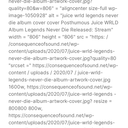
never-die-album-artwork-cover.jpg?
quality=80&w=806" = "aligncenter size-full wp-
image-1050928" alt = "juice wrld legends never
die album cover cover Posthumous Juice WRLD
Album Legends Never Die Released: Stream"
width = "806" height = "806" src = "https: /
/consequenceofsound.net/wp-
content/uploads/2020/07/juice-wrld-legends-
never-die-album-artwork-cover.jpg?quality=80
"srcset =" https://consequenceofsound.net/wp-
content / uploads / 2020/07 / juice-wrld-
legends-never-die-album-artwork-cover.jpg
1600w, https://consequenceofsound.net/wp-
content/uploads/2020/07/juice-wrld-legends -
never-die-album-artwork-cover.jpg? resize =
800800 800w,
https://consequenceofsound.net/wp-
content/uploads/2020/07/juice-wrld-legends-