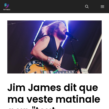
Aller
ME
au
contenu
Jim James dit que
ma veste matinale