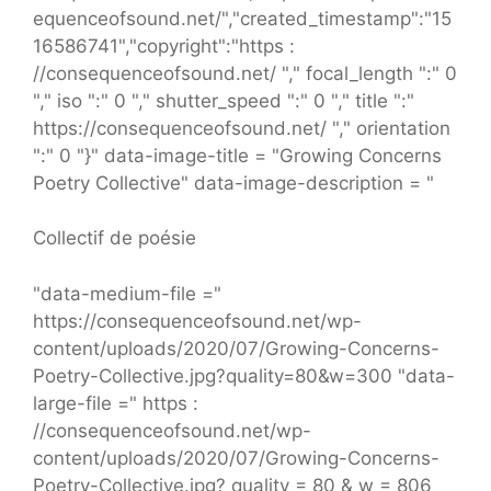
equenceofsound.net/","created_timestamp":"15
16586741","copyright":"https :
//consequenceofsound.net/ "," focal_length ":" 0
"," iso ":" 0 "," shutter_speed ":" 0 "," title ":"
https://consequenceofsound.net/ "," orientation
":" 0 "}" data-image-title = "Growing Concerns
Poetry Collective" data-image-description = "
Collectif de poésie
"data-medium-file ="
https://consequenceofsound.net/wp-
content/uploads/2020/07/Growing-Concerns-
Poetry-Collective.jpg?quality=80&w=300 "data-
large-file =" https :
//consequenceofsound.net/wp-
content/uploads/2020/07/Growing-Concerns-
Poetry-Collective.jpg? quality = 80 & w = 806