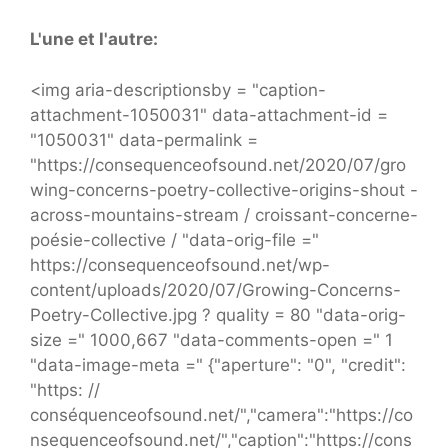
L'une et l'autre:
<img aria-descriptionsby = "caption-
attachment-1050031" data-attachment-id =
"1050031" data-permalink =
"https://consequenceofsound.net/2020/07/gro
wing-concerns-poetry-collective-origins-shout -
across-mountains-stream / croissant-concerne-
poésie-collective / "data-orig-file ="
https://consequenceofsound.net/wp-
content/uploads/2020/07/Growing-Concerns-
Poetry-Collective.jpg ? quality = 80 "data-orig-
size =" 1000,667 "data-comments-open =" 1
"data-image-meta =" {"aperture": "0", "credit":
"https: //
conséquenceofsound.net/","camera":"https://co
nsequenceofsound.net/","caption":"https://cons