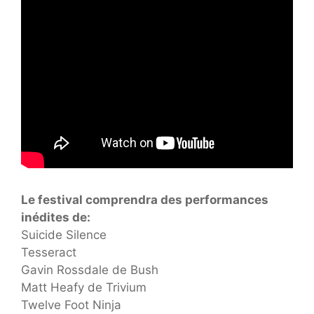
Le festival comprendra des performances
inédites de:
Suicide Silence
Tesseract
Gavin Rossdale de Bush
Matt Heafy de Trivium
Twelve Foot Ninja