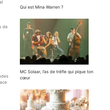
al
Qui est Mina Warren ?
s de
MC Solaar, l’as de trèfle qui pique ton
andes
cœur
lace