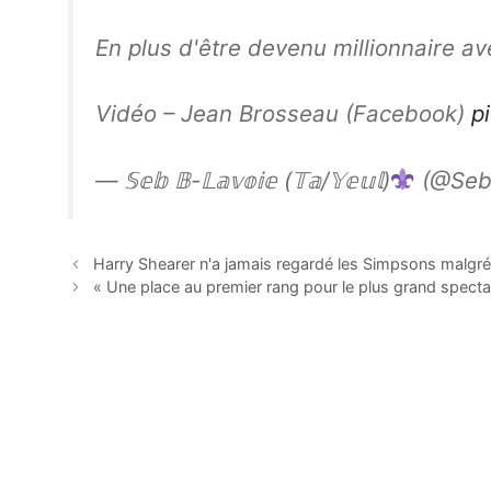
En plus d'être devenu millionnaire ave
Vidéo – Jean Brosseau (Facebook)
p
— 𝕊𝕖𝕓 𝔹-𝕃𝕒𝕧𝕠𝕚𝕖 (𝕋𝕒/𝕐𝕖𝕦𝕝)
(@SebB
Harry Shearer n'a jamais regardé les Simpsons malgr
« Une place au premier rang pour le plus grand spec