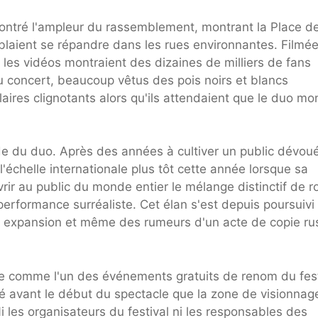
ontré l'ampleur du rassemblement, montrant la Place d
blaient se répandre dans les rues environnantes. Filmé
 les vidéos montraient des dizaines de milliers de fans
u concert, beaucoup vêtus des pois noirs et blancs
ires clignotants alors qu'ils attendaient que le duo mo
ide du duo. Après des années à cultiver un public dévou
l'échelle internationale plus tôt cette année lorsque sa
rir au public du monde entier le mélange distinctif de r
performance surréaliste. Cet élan s'est depuis poursuivi
n expansion et même des rumeurs d'un acte de copie ru
ée comme l'un des événements gratuits de renom du fest
é avant le début du spectacle que la zone de visionnag
i les organisateurs du festival ni les responsables des