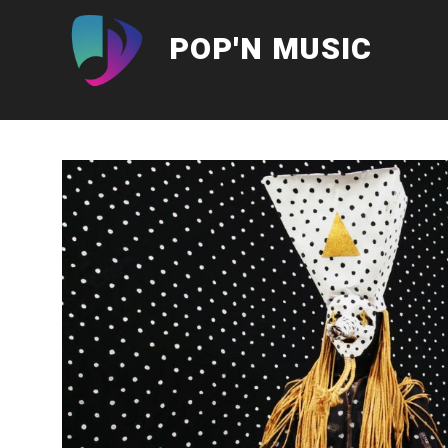
Aller
au
POP'N MUSIC
contenu