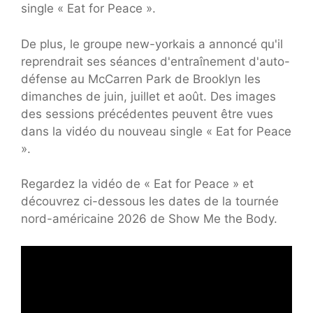
single « Eat for Peace ».
De plus, le groupe new-yorkais a annoncé qu'il
reprendrait ses séances d'entraînement d'auto-
défense au McCarren Park de Brooklyn les
dimanches de juin, juillet et août. Des images
des sessions précédentes peuvent être vues
dans la vidéo du nouveau single « Eat for Peace
».
Regardez la vidéo de « Eat for Peace » et
découvrez ci-dessous les dates de la tournée
nord-américaine 2026 de Show Me the Body.