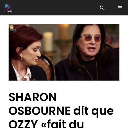
Aller
ME
au
contenu
SHARON
OSBOURNE dit que
OZZY «fait du