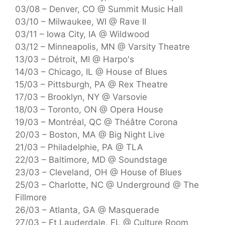
03/08 – Denver, CO @ Summit Music Hall
03/10 – Milwaukee, WI @ Rave II
03/11 – Iowa City, IA @ Wildwood
03/12 – Minneapolis, MN @ Varsity Theatre
13/03 – Détroit, MI @ Harpo's
14/03 – Chicago, IL @ House of Blues
15/03 – Pittsburgh, PA @ Rex Theatre
17/03 – Brooklyn, NY @ Varsovie
18/03 – Toronto, ON @ Opera House
19/03 – Montréal, QC @ Théâtre Corona
20/03 – Boston, MA @ Big Night Live
21/03 – Philadelphie, PA @ TLA
22/03 – Baltimore, MD @ Soundstage
23/03 – Cleveland, OH @ House of Blues
25/03 – Charlotte, NC @ Underground @ The
Fillmore
26/03 – Atlanta, GA @ Masquerade
27/03 – Ft Lauderdale, FL @ Culture Room