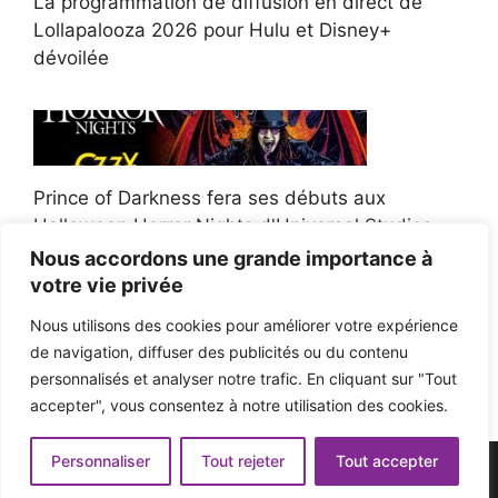
La programmation de diffusion en direct de
Lollapalooza 2026 pour Hulu et Disney+
dévoilée
Prince of Darkness fera ses débuts aux
Halloween Horror Nights d'Universal Studios
Nous accordons une grande importance à
votre vie privée
Nous utilisons des cookies pour améliorer votre expérience
de navigation, diffuser des publicités ou du contenu
Afroman poursuit un policier de l'Ohio après la
personnalisés et analyser notre trafic. En cliquant sur "Tout
victoire du jury en diffamation
accepter", vous consentez à notre utilisation des cookies.
Personnaliser
Tout rejeter
Tout accepter
© 2026 - Pop'n Music -
Mentions légales