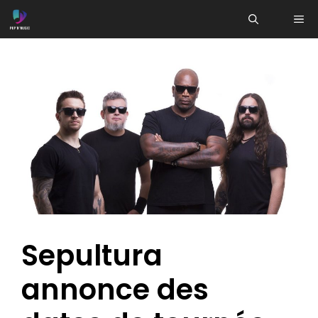
Aller
ME
au
contenu
Sepultura
annonce des