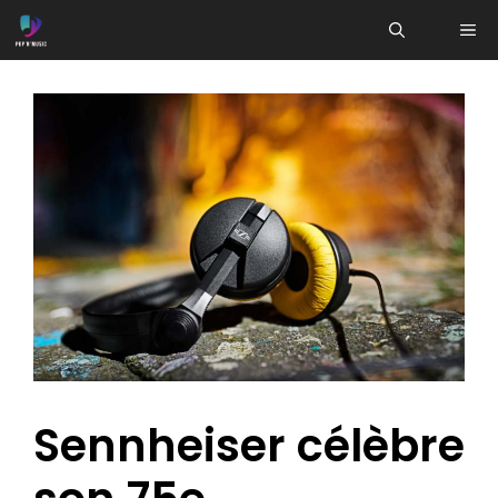
Aller
ME
au
contenu
Sennheiser célèbre