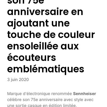
son 75e
anniversaire en
ajoutant une
touche de couleur
ensoleillée aux
écouteurs
emblématiques
3 juin 2020
Marque d'électronique renommée
Sennheiser
célèbre son 75e anniversaire avec style avec
une sortie casque en édition limitée.