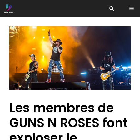
Aller
ME
au
contenu
Les membres de
GUNS N ROSES font
exploser le