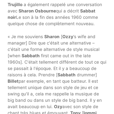
Trujillo
a également rappelé une conversation
avec
Sharon Osbourne
qui a décrit
Sabbat
noir
Le son à la fin des années 1960 comme
quelque chose de complètement nouveau.
« Je me souviens
Sharon
[
Ozzy
‘s wife and
manager] Dire que c'était une alternative –
c'était une forme alternative de style musical
[when
Sabbath
first came out in the late
1960s]. C'était tellement différent de tout ce qui
se passait à l'époque. Et il y a beaucoup de
raisons à cela. Prendre [
Sabbath
drummer]
Billet
par exemple, en tant que batteur. Il est
tellement unique dans son style de jeu et ce
swing qu'il a, cela me rappelle la musique de
big band ou dans un style de big band. Il y en
avait beaucoup en lui.
Ozy
avec son style de
chant très blues et émouvant.
Tony
[
Iommi
,