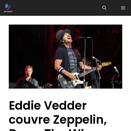
Aller
ME
au
contenu
Eddie Vedder
couvre Zeppelin,