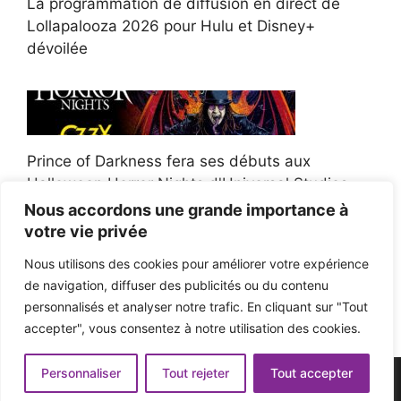
La programmation de diffusion en direct de
Lollapalooza 2026 pour Hulu et Disney+
dévoilée
Prince of Darkness fera ses débuts aux
Halloween Horror Nights d'Universal Studios
Nous accordons une grande importance à
votre vie privée
Nous utilisons des cookies pour améliorer votre expérience
de navigation, diffuser des publicités ou du contenu
Afroman poursuit un policier de l'Ohio après la
personnalisés et analyser notre trafic. En cliquant sur "Tout
victoire du jury en diffamation
accepter", vous consentez à notre utilisation des cookies.
Personnaliser
Tout rejeter
Tout accepter
© 2026 - Pop'n Music -
Mentions légales