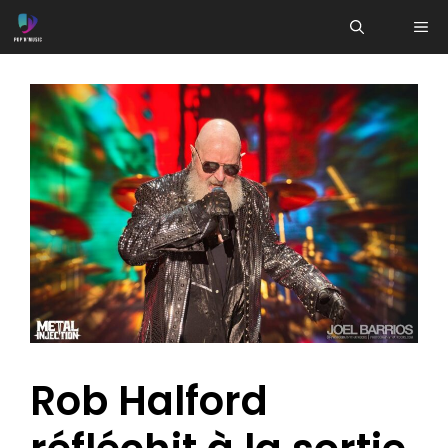
Aller
ME
au
contenu
Rob Halford