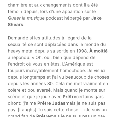
charnière et aux changements dont il a été
témoin depuis, lors d'une apparition sur le
Queer la musique
podcast hébergé par
Jake
Shears
.
Demandé si les attitudes à l'égard de la
sexualité se sont déplacées dans le monde du
heavy metal depuis sa sortie en 1998,
À moitié
a répondu: « Oh, oui, bien que dépend de
l'endroit où vous en êtes. L'Amérique est
toujours incroyablement homophobe. Je vis ici
depuis longtemps et j'ai vu beaucoup de choses
depuis les années 80. Cela me met vraiment en
colère et bouleversé. Mais quand je monte sur
scène et que je joue avec
Prêtre
certains gars
diront: 'j'aime
Prêtre Judas
mais je ne suis pas
gay. [Laughs] Tu sais cette chose – «Je suis un
grand fan de
Prêtre
mais je ne suis pas un gay