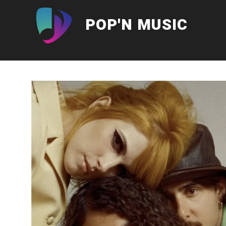
Aller
au
POP'N MUSIC
contenu