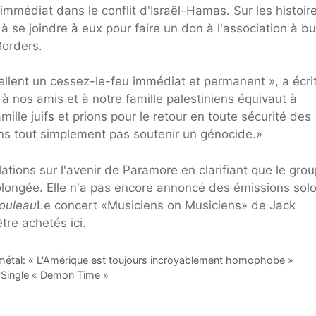
médiat dans le conflit d'Israël-Hamas. Sur les histoir
à se joindre à eux pour faire un don à l'association à b
Borders.
llent un cessez-le-feu immédiat et permanent », a écri
 nos amis et à notre famille palestiniens équivaut à
lle juifs et prions pour le retour en toute sécurité des
ns tout simplement pas soutenir un génocide.»
lations sur l'avenir de Paramore en clarifiant que le gro
olongée. Elle n'a pas encore annoncé des émissions solo
rouleau
Le concert «Musiciens on Musiciens» de Jack
tre achetés ici.
n métal: « L'Amérique est toujours incroyablement homophobe »
 Single « Demon Time »