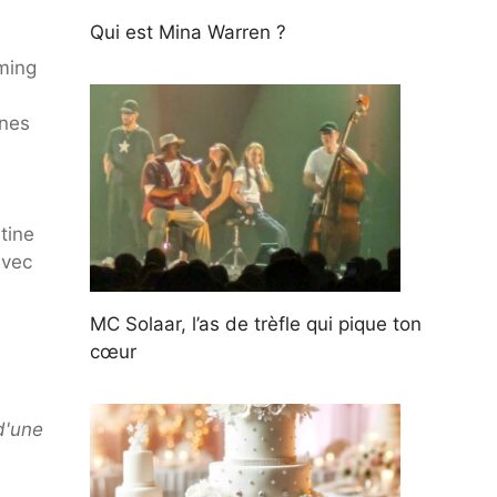
Qui est Mina Warren ?
ming
ines
tine
avec
MC Solaar, l’as de trèfle qui pique ton
cœur
d'une