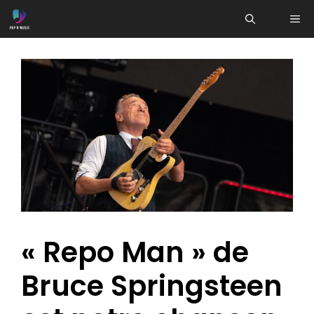
Aller
ME
au
contenu
« Repo Man » de
Bruce Springsteen