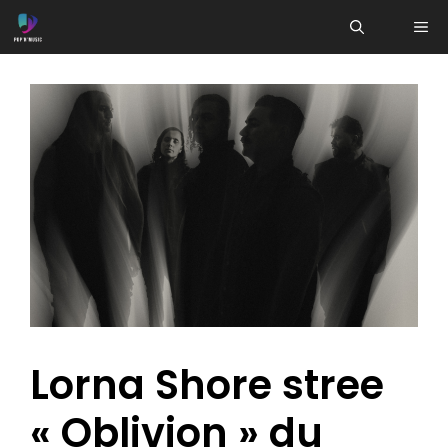
Aller
ME
au
contenu
Lorna Shore stree
« Oblivion » du