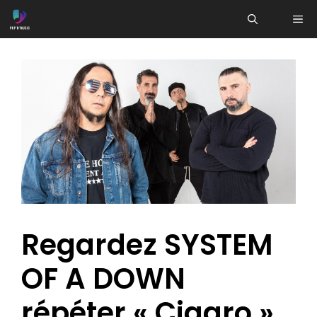
Aller
ME
au
contenu
Regardez SYSTEM
OF A DOWN
répéter « Cigaro »