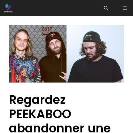
Aller
ME
au
contenu
Regardez
PEEKABOO
abandonner une