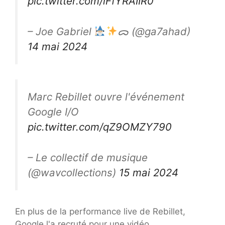
pic.twitter.com/lFfYRAIIR0
– Joe Gabriel
ᯅ (@ga7ahad)
14 mai 2024
Marc Rebillet ouvre l'événement
Google I/O
pic.twitter.com/qZ9OMZY790
– Le collectif de musique
(@wavcollections)
15 mai 2024
En plus de la performance live de Rebillet,
Google l'a recruté pour une vidéo