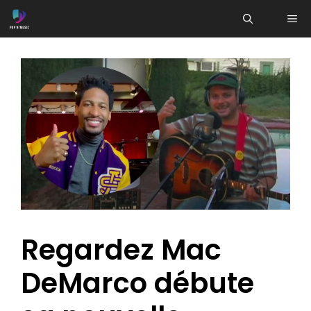
Aller
ME
au
contenu
Regardez Mac
DeMarco débute