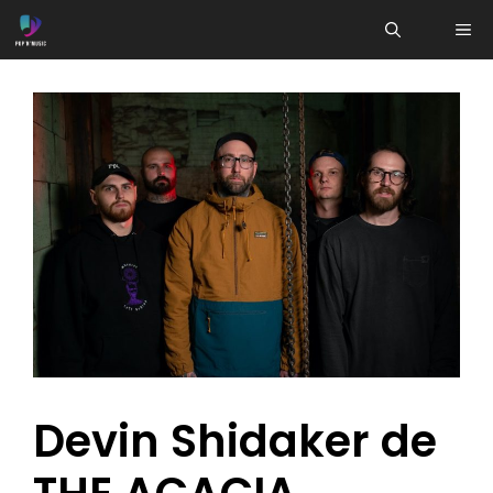
Aller
ME
au
contenu
Devin Shidaker de