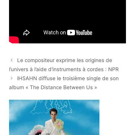
Le compositeur exprime les origines de
l’univers à l’aide d’instruments à cordes : NPR
IHSAHN diffuse le troisième single de son
album « The Distance Between Us »