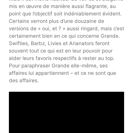
mis en œuvre de manière aussi flagrante, au
point que l’objectif soit indéniablement évident.
Certains verront plus d’une douzaine de
versions de « oui, et ? » aussi ringard, mais c’est
certainement bien en ce qui concerne Grande.
Swifties, Barbz, Livies et Arianators feront
souvent tout ce qui est en leur pouvoir pour
aider leurs favoris respectifs à rester au top.
Pour paraphraser Grande elle-même, ses
affaires lui appartiennent – ​​et ce ne sont que
des affaires.