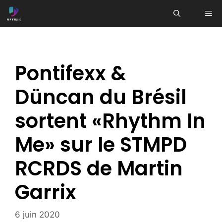
Aller
ME
au
contenu
Pontifexx &
Düncan du Brésil
sortent «Rhythm In
Me» sur le STMPD
RCRDS de Martin
Garrix
6 juin 2020