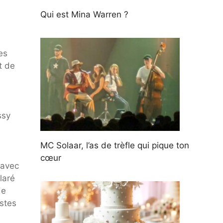
Qui est Mina Warren ?
es
t de
ssy
MC Solaar, l’as de trèfle qui pique ton
cœur
 avec
laré
de
istes