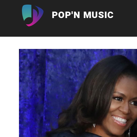
Aller
au
POP'N MUSIC
contenu