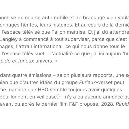
franchise de course automobile et de braquage « en voul
sonnages hérités, leurs histoires. Et au cours de la derni
l'espace télévisé que Fallon maîtrise. Et j'ai dû attendr
Langley a commencé à tout superviser, parce que c'est 
ages, l'attrait international, ce qui nous donne tous le
'espace télévisuel… L'actualité ce que j'ai ici aujourd'hu
pide et furieux
univers. »
ndant quatre émissions – selon plusieurs rapports, une s
bien que d'autres idées du groupe
Furieux
-verset peut
même manière que HBO semble toujours avoir quelques
ouillonnent en veilleuse.) Il n'y a eu aucune annonce q
e avant ou après le dernier film F&F proposé, 2028.
Rapi