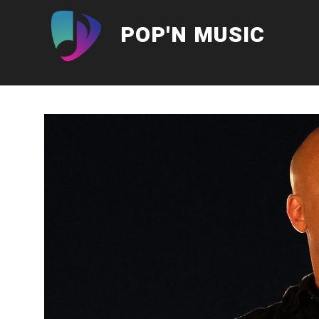
Aller
au
POP'N MUSIC
contenu