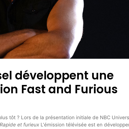
sel développent une
sion Fast and Furious
us tôt ? Lors de la présentation initiale de NBC Univers
Rapide et furieux
L'émission télévisée est en développ