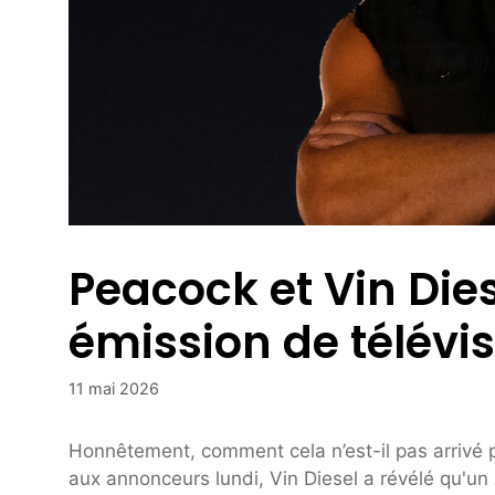
Peacock et Vin Die
émission de télévi
11 mai 2026
Honnêtement, comment cela n’est-il pas arrivé pl
aux annonceurs lundi, Vin Diesel a révélé qu'un