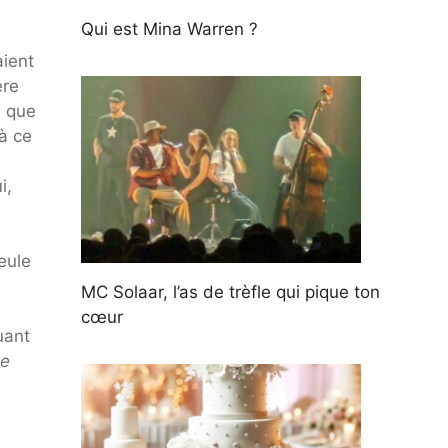
Qui est Mina Warren ?
aient
ère
e que
à ce
i,
eule
MC Solaar, l’as de trèfle qui pique ton
cœur
uant
de