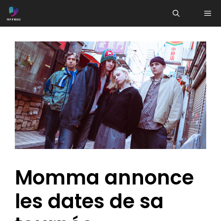
Aller
ME
au
contenu
Momma annonce
les dates de sa