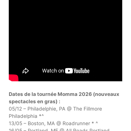
Dates de la tournée Momma 2026 (nouveaux
spectacles en gras) :
05/12 – Philadelphie, PA @ The Fillmore
Philadelphia *^
13/05 – Boston, MA @ Roadrunner * ^
16/05 – Portland, ME @ All Roads Portland