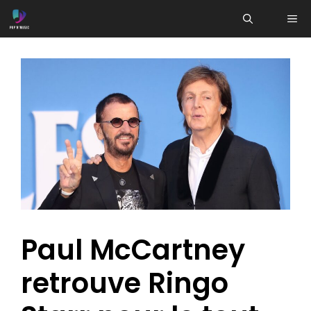
Aller
ME
au
contenu
Paul McCartney
retrouve Ringo